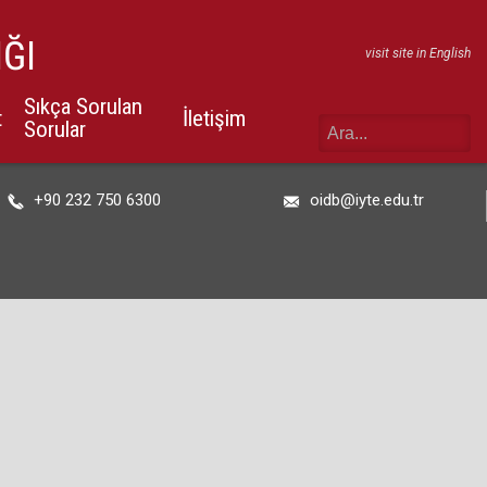
IĞI
visit site in English
Sıkça Sorulan
t
İletişim
Sorular
+90 232 750 6300
oidb@iyte.edu.tr